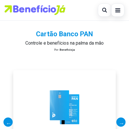
Abrir busc
Início
Cartão Banco PAN
Buscar no site
×
Empréstimo
Controle e benefícios na palma da mão
Por:
Beneficioja
Buscar por:
Finanças
Pressione Enter para buscar ou ESC para fechar.
Pessoal
Novidades
Financiamento
Legal