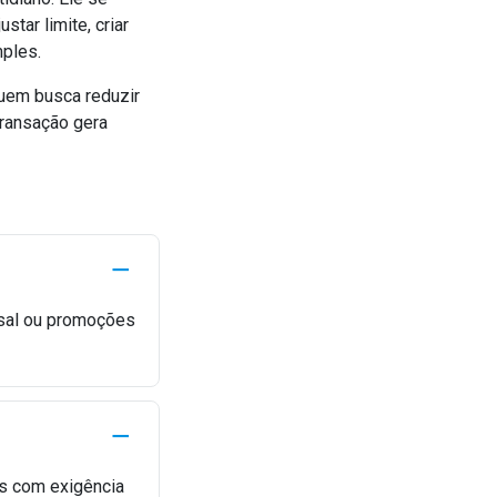
tar limite, criar
mples.
quem busca reduzir
transação gera
sal ou promoções
es com exigência