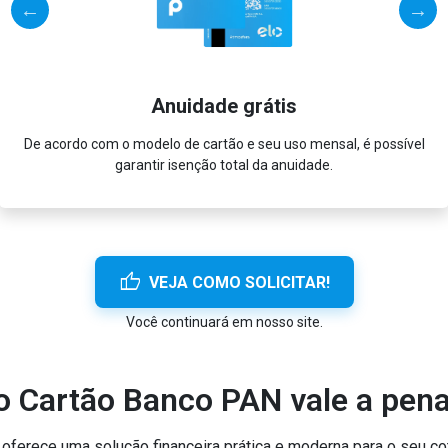
Anuidade grátis
De acordo com o modelo de cartão e seu uso mensal, é possível
garantir isenção total da anuidade.
thumb_up
VEJA COMO SOLICITAR!
Você continuará em nosso site.
o Cartão Banco PAN vale a pen
ferece uma solução financeira prática e moderna para o seu cot