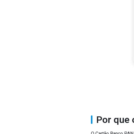
Cashback com parceiros
Obtenha parte do valor de volta ao comprar em lojas e serviços
participantes.
Por que 
O Cartão Banco PAN o