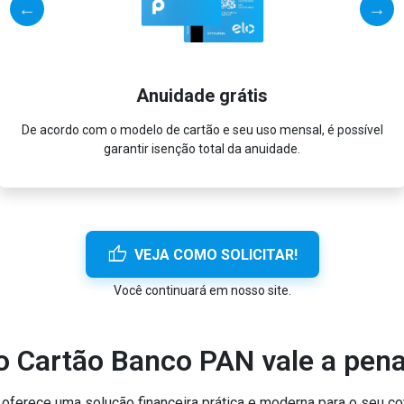
Anuidade grátis
De acordo com o modelo de cartão e seu uso mensal, é possível
garantir isenção total da anuidade.
thumb_up
VEJA COMO SOLICITAR!
Você continuará em nosso site.
o Cartão Banco PAN vale a pen
ferece uma solução financeira prática e moderna para o seu cot