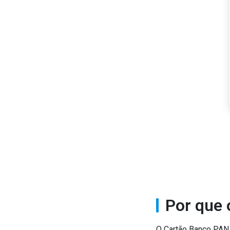
Cashback com parceiros
Obtenha parte do valor de volta ao comprar em lojas e serviços
participantes.
Por que 
O Cartão Banco PAN o