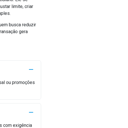
tar limite, criar
mples.
quem busca reduzir
transação gera
sal ou promoções
es com exigência