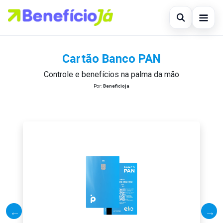
Abrir busc
Início
Cartão Banco PAN
Buscar no site
×
Empréstimo
Controle e benefícios na palma da mão
Por:
Beneficioja
Buscar por:
Finanças
Pressione Enter para buscar ou ESC para fechar.
Pessoal
Novidades
Financiamento
Legal