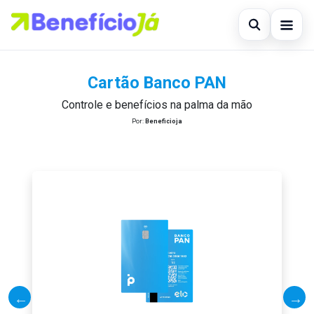
Abrir busc
Início
Cartão Banco PAN
Buscar no site
×
Empréstimo
Controle e benefícios na palma da mão
Por:
Beneficioja
Buscar por:
Finanças
Pressione Enter para buscar ou ESC para fechar.
Pessoal
Novidades
Financiamento
Legal