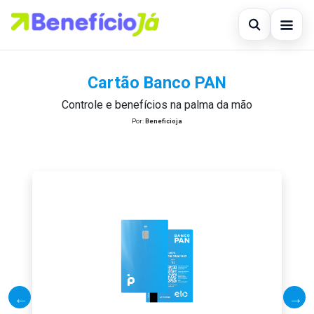
Abrir busc
Início
Cartão Banco PAN
Buscar no site
×
Empréstimo
Controle e benefícios na palma da mão
Por:
Beneficioja
Buscar por:
Finanças
Pressione Enter para buscar ou ESC para fechar.
Pessoal
Novidades
Financiamento
Legal